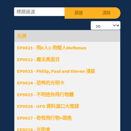
標題過濾
篩選
清除
每頁顯示條數
名稱
文章列表
EP0021 - 飛X人2-飛蛾人Mothman
EP0022 - 魔法真面目
EP0023 - Philip, Paul and Steven 淺談
EP0024 - 恐怖的光明卡
EP0025 - 不明迷你飛行物體
EP0026 - UFO 資料滅口大陰謀
EP0027 - 奇怪飛行物+跟進
EP0028 - 光明會