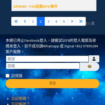
EP0040 - F16追截UFO事件
1
2
3
4
5
第 2 頁，共 5 頁
本網已停止Facebook登入，請嘗試以FB的登入電郵及密
碼來登入，如不成功請Whatsapp 或 Signal +852 97895284
客戶服務。
帳號
密碼
顯示密碼
記得我
登錄
忘記密碼？
忘記帳號？