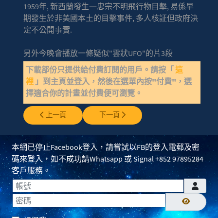
1959年, 新西蘭發生一忠宗不明飛行物目擊, 易係早
期發生於非美國本土的目擊事件, 多人核証但政府決
定不公開事實.
另外今晚會播放一條疑似"雲狀UFO"的片3段
下載部份只提供給付費訂閱的用戶。請按「
這
裡
」到主頁並登入，然後在選單內按"付費"，選
擇適合你的計畫並付費便可瀏覽。
上一篇文章: EP0431 - 溫迪高與溫迪高精神病
下一篇文章: EP0429 - 馬小姐談:未來應該
上一頁
下一頁
本網已停止Facebook登入，請嘗試以FB的登入電郵及密
碼來登入，如不成功請Whatsapp 或 Signal +852 97895284
客戶服務。
帳號
密碼
顯示密碼