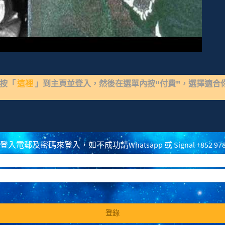
請按「
這裡
」到主頁並登入，然後在選單內按"付費"，選擇適合
拆解
sychedelics Plants
電郵及密碼來登入，如不成功請Whatsapp 或 Signal +852 97
登錄