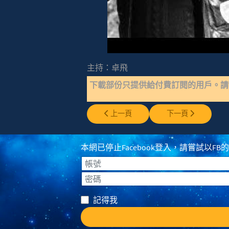
主持：卓飛
下載部份只提供給付費訂閱的用戶。
上一篇文章: EP0366 - 相思湯+太古UFO
下一篇文章: EP0364 - P
上一頁
下一頁
本網已停止Facebook登入，請嘗試以FB的登入
帳號
密碼
記得我