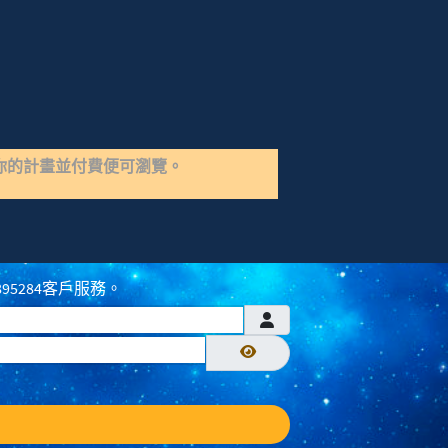
你的計畫並付費便可瀏覽。
895284客戶服務。
顯示密碼