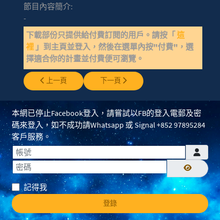
節目內容簡介:
-
下載部份只提供給付費訂閱的用戶。請按「
這
裡
」到主頁並登入，然後在選單內按"付費"，選
擇適合你的計畫並付費便可瀏覽。
上一篇文章: EP0159 - 前蘇聯BW報告
下一篇文章: EP0157 - 揭示
上一頁
下一頁
本網已停止Facebook登入，請嘗試以FB的登入電郵及密
碼來登入，如不成功請Whatsapp 或 Signal +852 97895284
客戶服務。
帳號
密碼
顯示密碼
記得我
登錄