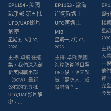
EP1154 - 美國
EP1153 - 當海
EP1
戰爭部 第五批
岸衞隊遇上
疑
UFO/UAP影片
UFO再遇上
接
星期五
解密
MIB
2026
星期五, 8月 07,
星期一, 8月 03,
2026
2026
主持
人
主持: 卓飛 在這
主持: 卓飛 美國
一模
集，我們深入剖
海岸防衛隊目擊
他
析美國戰爭部
UFO 後，隔天就
神
（DOW）最新
被「黑衣人」威
完
公布的第五批
脅噤聲？...
今集.
UFO/UAP影片解
密。...