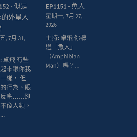
152 - 似是
EP1151 - 魚人
星期一, 7月 27,
非的外星人
2026
觸
主持: 卓飛 你聽
, 7月 31,
過「魚人」
（Amphibian
: 卓飛 有些
Man）嗎？...
看起來跟你我
一樣， 但
們的行為、眼
、反應……卻
全不像人類。
..