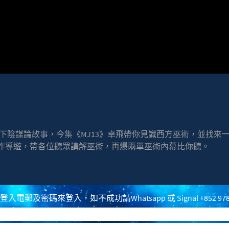
放下陰謀論故事，今集《MJ13》卓飛帶你見識西方巫術，並找
作導遊，帶各位聽眾講解巫術，再爆兩單巫術內幕比你聽。
神秘事件
8 - 世上最邪惡的人+OTO
電郵及密碼來登入，如不成功請Whatsapp 或 Signal +852 97