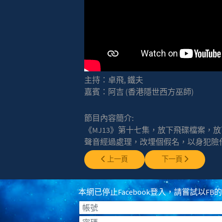
主持：卓飛, 鐵夫
嘉賓：阿吉 (香港隱世西方巫師)
節目內容簡介:
《MJ13》第十七集，放下飛碟檔案，
聲音經過處理，改埋個假名，以身犯險
上一篇文章: EP0016 - 保加利亞超自然
下一篇文章: EP001
上一頁
下一頁
本網已停止Facebook登入，請嘗試以FB的登入
帳號
密碼