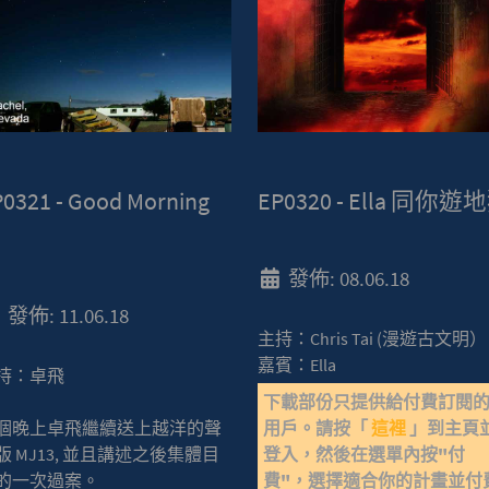
0321 - Good Morning
EP0320 - Ella 同你遊
1
發佈: 08.06.18
發佈: 11.06.18
主持：Chris Tai (漫遊古文明）
嘉賓：Ella
持：卓飛
下載部份只提供給付費訂閱
用戶。請按「
這裡
」到主頁
個晚上卓飛繼續送上越洋的聲
登入，然後在選單內按"付
版 MJ13, 並且講述之後集體目
費"，選擇適合你的計畫並付
的一次過案。