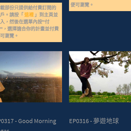
便可瀏覽。
下載部份只提供給付費訂閱的
用戶。請按「
這裡
」到主頁並
入，然後在選單內按"付
"，選擇適合你的計畫並付費
便可瀏覽。
0317 - Good Morning
EP0316 - 夢遊地球
egas