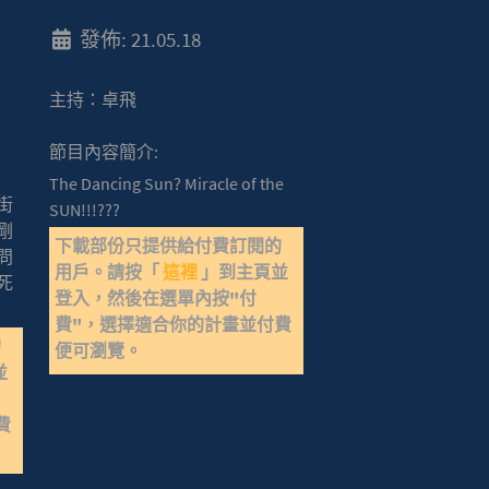
發佈: 21.05.18
主持：卓飛
節目內容簡介:
The Dancing Sun? Miracle of the
街
SUN!!!???
剛
下載部份只提供給付費訂閱的
問
用戶。請按「
這裡
」到主頁並
死
登入，然後在選單內按"付
費"，選擇適合你的計畫並付費
的
便可瀏覽。
並
費