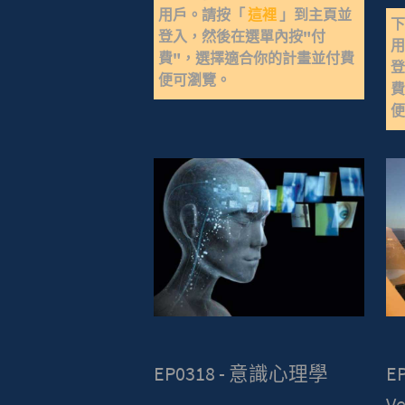
用戶。請按「
這裡
」到主頁並
登入，然後在選單內按"付
費"，選擇適合你的計畫並付費
登
便可瀏覽。
費
EP0318 - 意識心理學
EP
V