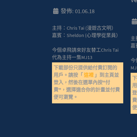
發佈: 01.06.18
主持：Chris Tai (漫遊古文明）
嘉賓：Sheldon (心理學從業員）
主
嘉賓
今個卓飛請來好友替工Chris Tai
代為主持一集MJ13
今
下載部份只提供給付費訂閱的
MJ
用戶。請按「
這裡
」到主頁並
登入，然後在選單內按"付
費"，選擇適合你的計畫並付費
登
便可瀏覽。
費