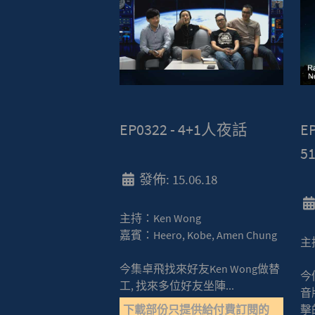
EP0322 - 4+1人夜話
EP
5
發佈: 15.06.18
主持：Ken Wong
嘉賓：Heero, Kobe, Amen Chung
主
今集卓飛找來好友Ken Wong做替
今
工, 找來多位好友坐陣...
音
下載部份只提供給付費訂閱的
擊