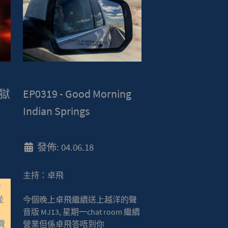
地獄
EP0319 - Good Morning
Indian Springs
發佈: 04.06.18
主持：卓飛
的
並
今個晚上卓飛繼續送上越洋的聲
音版 MJ13, 星期一chat room 繼續
費
營業但係卓飛答唔到你