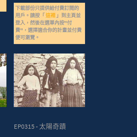
下載部份只提供給付費訂閱的
用戶。請按「
這裡
」到主頁並
登入，然後在選單內按"付
費"，選擇適合你的計畫並付費
便可瀏覽。
EP0315 - 太陽奇蹟