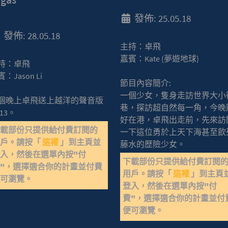
發佈: 25.05.18
發佈: 28.05.18
主持：卓飛
嘉賓：Kate (夢遊地球)
持：卓飛
：Jason Li
節目內容簡介:
一個少女，隻身走訪世界大小
個晚上卓飛送上越洋的聲音版
巷，探訪超自然每一角，今晚
13。
好在港，卓飛出走前，先來訪
下載部份只提供給付費訂閱的
一下這位勇於上天下海甚至飲
用戶。請按「
這裡
」到主頁並
藤水的歷險少女。
入，然後在選單內按"付
下載部份只提供給付費訂閱
"，選擇適合你的計畫並付費
用戶。請按「
這裡
」到主頁
便可瀏覽。
登入，然後在選單內按"付
費"，選擇適合你的計畫並付
便可瀏覽。