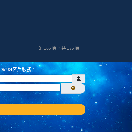
第 105 頁，共 135 頁
895284客戶服務。
顯示密碼