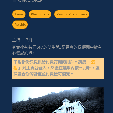
發佈: 27.09.19
Twins
Phenomena
Psychic Phenomena
Psychic
主持：卓飛
究竟擁有共同DNA的雙生兒, 是否真的像傳聞中擁有
心靈感應呢?
下載部份只提供給付費訂閱的用戶。請按「
這
裡
」到主頁並登入，然後在選單內按"付費"，選
擇適合你的計畫並付費便可瀏覽。