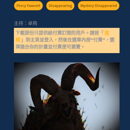
Percy Fawcett
Disappearing
Mystery Disappeared
主持：卓飛
下載部份只提供給付費訂閱的用戶。請按「
這
裡
」到主頁並登入，然後在選單內按"付費"，選
擇適合你的計畫並付費便可瀏覽。