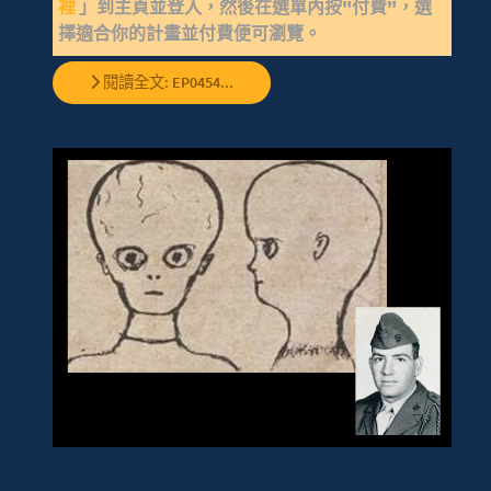
裡
」到主頁並登入，然後在選單內按"付費"，選
擇適合你的計畫並付費便可瀏覽。
閱讀全文: EP0454...