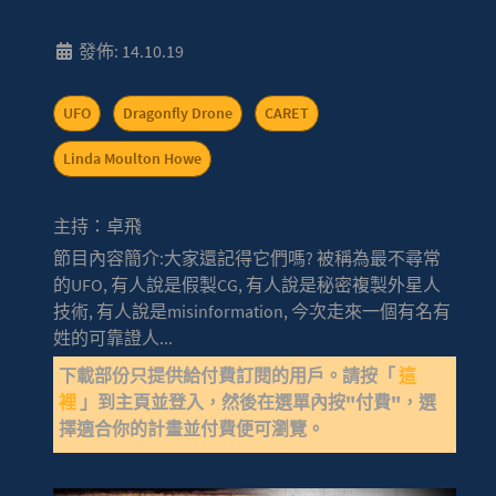
發佈: 14.10.19
UFO
Dragonfly Drone
CARET
Linda Moulton Howe
主持：卓飛
節目內容簡介:大家還記得它們嗎? 被稱為最不尋常
的UFO, 有人說是假製CG, 有人說是秘密複製外星人
技術, 有人說是misinformation, 今次走來一個有名有
姓的可靠證人...
下載部份只提供給付費訂閱的用戶。請按「
這
裡
」到主頁並登入，然後在選單內按"付費"，選
擇適合你的計畫並付費便可瀏覽。