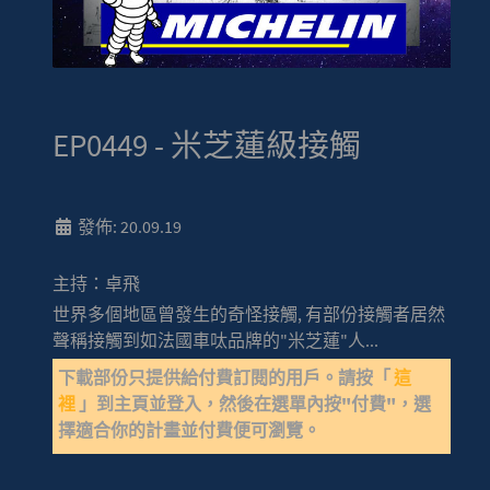
EP0449 - 米芝蓮級接觸
發佈: 20.09.19
主持：卓飛
世界多個地區曾發生的奇怪接觸, 有部份接觸者居然
聲稱接觸到如法國車呔品牌的"米芝蓮"人...
下載部份只提供給付費訂閱的用戶。請按「
這
裡
」到主頁並登入，然後在選單內按"付費"，選
擇適合你的計畫並付費便可瀏覽。