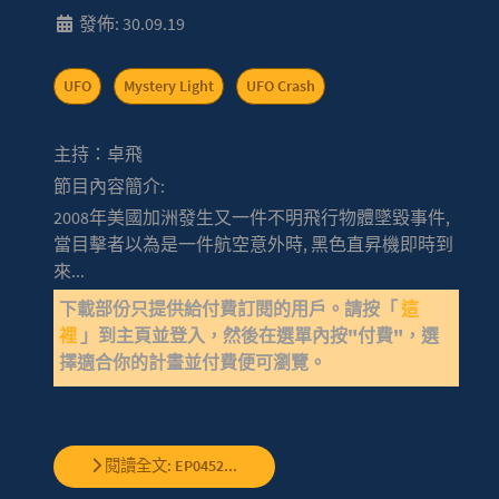
發佈: 30.09.19
UFO
Mystery Light
UFO Crash
主持：卓飛
節目內容簡介:
2008年美國加洲發生又一件不明飛行物體墜毀事件,
當目擊者以為是一件航空意外時, 黑色直昇機即時到
來...
下載部份只提供給付費訂閱的用戶。請按「
這
裡
」到主頁並登入，然後在選單內按"付費"，選
擇適合你的計畫並付費便可瀏覽。
閱讀全文: EP0452...