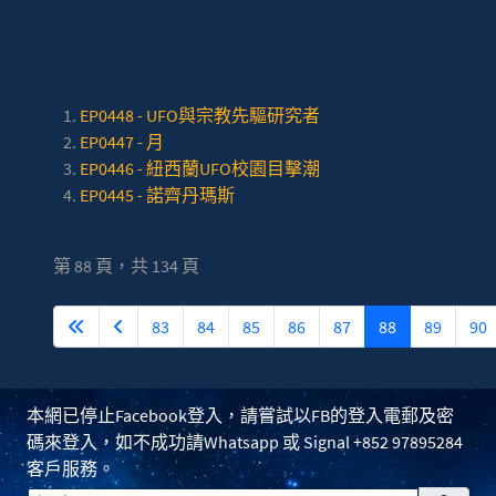
EP0448 - UFO與宗教先驅研究者
EP0447 - 月
EP0446 - 紐西蘭UFO校園目擊潮
EP0445 - 諾齊丹瑪斯
第 88 頁，共 134 頁
83
84
85
86
87
88
89
90
本網已停止Facebook登入，請嘗試以FB的登入電郵及密
碼來登入，如不成功請Whatsapp 或 Signal +852 97895284
客戶服務。