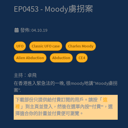
EP0453 - Moody虜拐案
發佈: 04.10.19
UFO
Classic UFO case
Charles Moody
Alien Abduction
Abduction
CE4
主持：卓飛
在香港進入緊急法的一晚, 很moody地講"Moody虜拐
案".
下載部份只提供給付費訂閱的用戶。請按「
這
裡
」到主頁並登入，然後在選單內按"付費"，選
擇適合你的計畫並付費便可瀏覽。