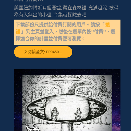
美國紐約附近有個廢墟, 藏在森林裡, 充滿咀咒, 被稱
為有入無出的小徑, 今集就探險去吧.
下載部份只提供給付費訂閱的用戶。請按「
這
裡
」到主頁並登入，然後在選單內按"付費"，選
擇適合你的計畫並付費便可瀏覽。
閱讀全文: EP0450...