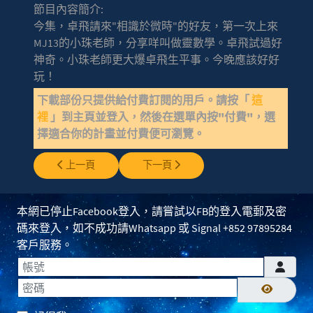
節目內容簡介:
今集，卓飛請來"相識於微時"的好友，第一次上來
MJ13的小珠老師，分享咩叫做靈數學。卓飛試過好
神奇。小珠老師更大爆卓飛生平事。今晚應該好好
玩！
下載部份只提供給付費訂閱的用戶。請按「
這
裡
」到主頁並登入，然後在選單內按"付費"，選
擇適合你的計畫並付費便可瀏覽。
上一篇文章: EP0396 - 敵方的直昇機
下一篇文章: EP0394 - 吹波膠UFO + 無面
上一頁
下一頁
本網已停止Facebook登入，請嘗試以FB的登入電郵及密
碼來登入，如不成功請Whatsapp 或 Signal +852 97895284
客戶服務。
帳號
密碼
顯示密碼