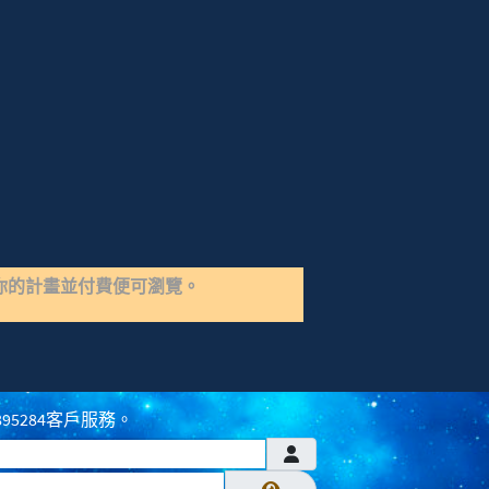
你的計畫並付費便可瀏覽。
895284客戶服務。
顯示密碼