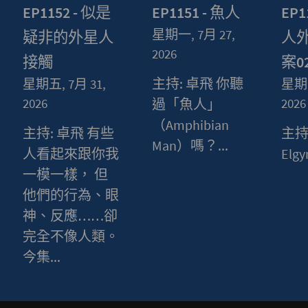
EP1152 - 似是
EP1151 - 魚人
EP1
星期一, 7月 27,
疑非的外星人
人
2026
接觸
案0
主持: 卓飛 你聽
星期五, 7月 31,
星期五
2026
2026
過「魚人」
（Amphibian
主持: 卓飛 有些
主持
Man）嗎？...
人看起來跟你我
Elgyn
一模一樣， 但
他們的行為、眼
神、反應……卻
完全不像人類。
今集...