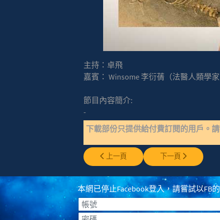
主持：卓飛
嘉賓： Winsome 李衍蒨（法醫人類學
節目內容簡介:
-
下載部份只提供給付費訂閱的用戶。
上一篇文章: EP0265 - 拉斯維加斯槍擊案
下一篇文章: EP0263
上一頁
下一頁
本網已停止Facebook登入，請嘗試以FB的登入
帳號
密碼