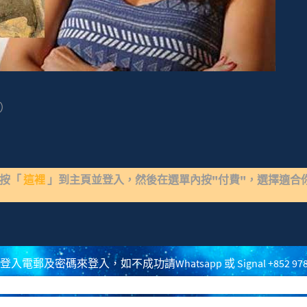
家）
請按「
這裡
」到主頁並登入，然後在選單內按"付費"，選擇適合
 - 變形種
電郵及密碼來登入，如不成功請Whatsapp 或 Signal +852 97