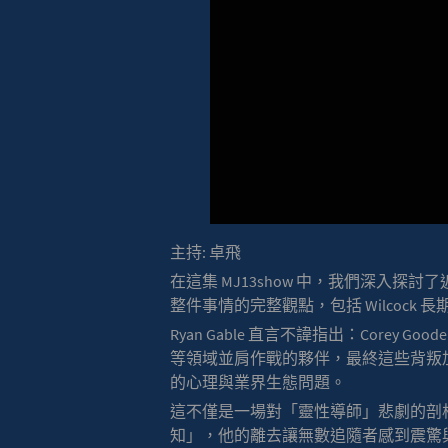
主持: 卓飛
在這集 MJ13show 中，我們深入探討了近
整件事情的完整觀點，包括 Wilcoc
Ryan Gable 直言不諱指出：Corey Go
等領域並肩作戰的夥伴，最終這些背叛加劇
的心理與業界生態問題。
這不僅是一場對「靈性導師」悲劇的剖析
知」，他的離去讓無數追隨者感到震驚與惋