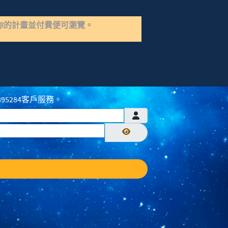
你的計畫並付費便可瀏覽。
895284客戶服務。
顯示密碼