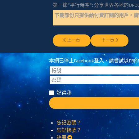
第一節"平行時空": 分享世界各地的UF
下載部份只提供給付費訂閱的用戶。
上一篇文章: EP1126 - 飛行魔鬼魚型UFO
下一篇文章: EP11
上一頁
下一頁
本網已停止Facebook登入，請嘗試以FB的登入
帳號
密碼
記得我
忘記密碼？
忘記帳號？
註冊