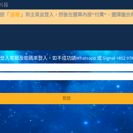
O片段
請按「
這裡
」到主頁並登入，然後在選單內按"付費"，選擇適合
24 - 威斯康辛州飛碟與加拿大巨型飛蟲
電郵及密碼來登入，如不成功請Whatsapp 或 Signal +852 97
登錄